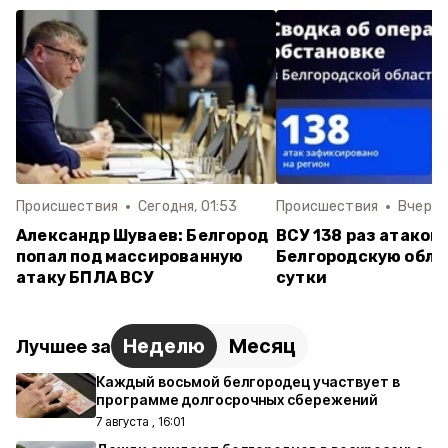
Происшествия
Сегодня, 01:53
Происшествия
Вчера, 
Александр Шуваев: Белгород
ВСУ 138 раз атаков
попал под массированную
Белгородскую обла
атаку БПЛА ВСУ
сутки
Неделю
Месяц
Лучшее за
Каждый восьмой белгородец участвует в
программе долгосрочных сбережений
7 августа , 16:01