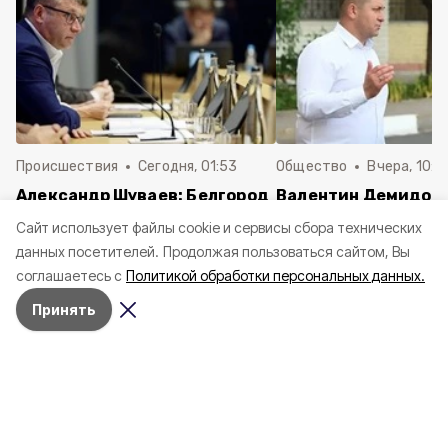
Происшествия
Сегодня, 01:53
Общество
Вчера, 10:2
Александр Шуваев: Белгород
Валентин Демидов:
попал под массированную
Восстановление
Cайт использует файлы cookie и сервисы сбора технических
атаку БПЛА ВСУ
повреждённого из-
данных посетителей.
Продолжая пользоваться сайтом, Вы
ВСУ жилья продолж
соглашаетесь с
Политикой обработки персональных данных.
Белгороде
Принять
Синоптики прогнозируют переменную
облачность.