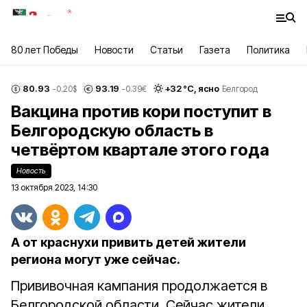
80 лет Победы
Новости
Статьи
Газета
Политика
80.93
93.19
+
32
°С,
ясно
-0.20
$
-0.39
€
Белгород
Вакцина против кори поступит в
Белгородскую область в
четвёртом квартале этого года
Новость
13 октября 2023, 14:30
А от краснухи привить детей жители
региона могут уже сейчас.
Прививочная кампания продолжается в
Белгородской области. Сейчас жители