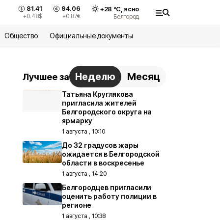
81.41
94.06
+
28
°С,
ясно
+0.48
$
+0.87
€
Белгород
Общество
Официальные документы
Неделю
Месяц
Лучшее за
Татьяна Круглякова
пригласила жителей
Белгородского округа на
ярмарку
1 августа , 10:10
До 32 градусов жары
ожидается в Белгородской
области в воскресенье
1 августа , 14:20
Белгородцев пригласили
оценить работу полиции в
регионе
1 августа , 10:38