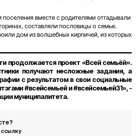
и поселения вместе с родителями отгадывали
кторинах, составляли пословицы о семье.
роили дом из волшебных кирпичей, из которых
ти продолжается проект «Всей семьёй».
стники получают несложные задания, а
рафии с результатом в свои социальные
штэгами #всейсемьей и #всейсемьей31», -
ации муниципалитета.
сте?
ссылку