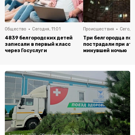
Общество
Сегодня, 11:01
Происшествия
Сегодня
4839 белгородских детей
Три белгородца пог
записали в первый класс
пострадали при ат
через Госуслуги
минувшей ночью
7 августа , 12:00
Общество
Фото:
Дарья Черкасова