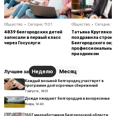
Общество
Сегодня, 11:01
Общество
Сегодня, 10
4839 белгородских детей
Татьяна Кругляков
записали в первый класс
поздравила строит
через Госуслуги
Белгородского окру
профессиональным
праздником
Неделю
Месяц
Лучшее за
Каждый восьмой белгородец участвует в
программе долгосрочных сбережений
7 августа , 16:01
Дожди ожидают белгородцев в воскресенье
Вчера, 14:40
1507 медработников Белгородской области