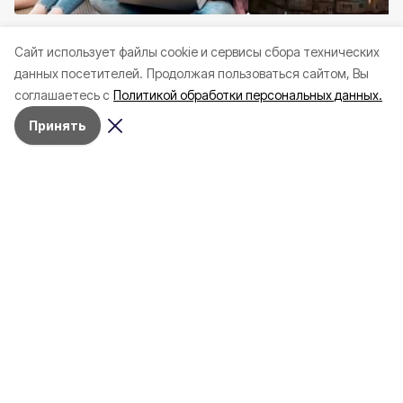
Общество
Сегодня, 11:01
Происшествия
Сегодня
Cайт использует файлы cookie и сервисы сбора технических
4839 белгородских детей
Три белгородца пог
данных посетителей.
Продолжая пользоваться сайтом, Вы
записали в первый класс
пострадали при ат
соглашаетесь с
Политикой обработки персональных данных.
через Госуслуги
минувшей ночью
Принять
4 августа , 10:07
Общество
Фото:
Людмила Андреева
Главное богатство