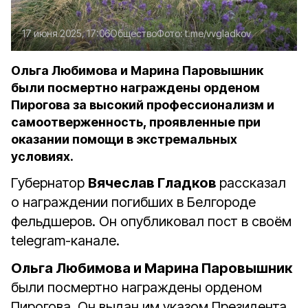
17 июня 2025, 17:06
Общество
Фото:
t.me/vvgladkov
Ольга Любимова и Марина Паровышник
были посмертно награждены орденом
Пирогова за высокий профессионализм и
самоотверженность, проявленные при
оказании помощи в экстремальных
условиях.
Губернатор
Вячеслав Гладков
рассказал
о награждении погибших в Белгороде
фельдшеров. Он опубликовал пост в своём
telegram-канале.
Ольга Любимова и Марина Паровышник
были посмертно награждены орденом
Пирогова. Он выдан им указом Президента