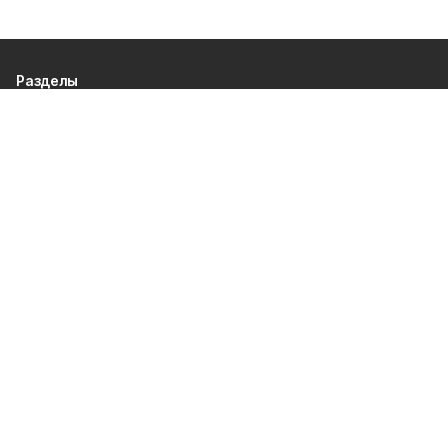
Разделы
80 лет Победы
Новости
Статьи
Газета
Политика
Правосудие
Экономика
Происшествия
Культура
Спорт
Общество
Официальные документы