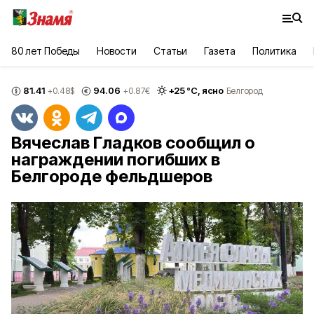
80 лет Победы
Новости
Статьи
Газета
Политика
81.41
94.06
+
25
°С,
ясно
+0.48
$
+0.87
€
Белгород
Вячеслав Гладков сообщил о
награждении погибших в
Белгороде фельдшеров