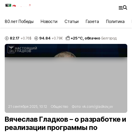
80 лет Победы
Новости
Статьи
Газета
Политика
82.17
94.84
+
25
°С,
облачно
+0.76
$
+0.78
€
Белгород
21 сентября 2025, 10:12
Общество
Фото:
vk.com/gladkov_vv
Вячеслав Гладков – о разработке и
реализации программы по