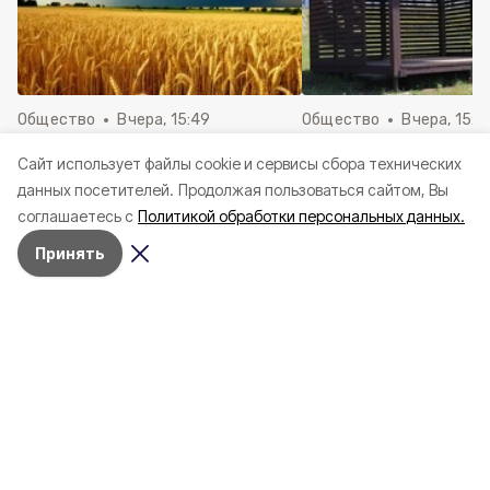
Общество
Вчера, 15:49
Общество
Вчера, 15:3
Ливни, грозы и жара
Третий этап
Cайт использует файлы cookie и сервисы сбора технических
ожидается в Белгородской
благоустройства
данных посетителей.
Продолжая пользоваться сайтом, Вы
области в субботу
общественной зон
соглашаетесь с
Политикой обработки персональных данных.
завершился в Тавр
Принять