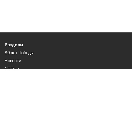
Разделы
80 лет Победы
Новости
Статьи
Газета
Политика
Правосудие
Экономика
Происшествия
Культура
Спорт