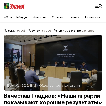
80 лет Победы
Новости
Статьи
Газета
Политика
82.17
94.84
+
25
°С,
облачно
+0.00
$
+0.00
€
Белгород
13 октября 2025, 18:14
Общество
Фото:
belregion.ru
Вячеслав Гладков: «Наши аграрии
показывают хорошие результаты»