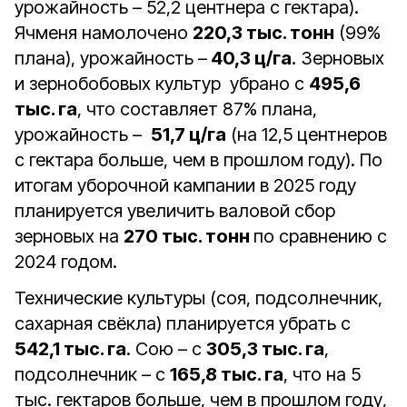
урожайность – 52,2 центнера с гектара).
Ячменя намолочено
220,3 тыс. тонн
(99%
плана), урожайность –
40,3 ц/га
. Зерновых
и зернобобовых культур убрано с
495,6
тыс. га
, что составляет 87% плана,
урожайность –
51,7 ц/га
(на 12,5 центнеров
с гектара больше, чем в прошлом году). По
итогам уборочной кампании в 2025 году
планируется увеличить валовой сбор
зерновых на
270 тыс. тонн
по сравнению с
2024 годом.
Технические культуры (соя, подсолнечник,
сахарная свёкла) планируется убрать с
542,1 тыс. га
. Сою – с
305,3 тыс. га
,
подсолнечник – с
165,8 тыс. га
, что на 5
тыс. гектаров больше, чем в прошлом году,