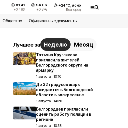
81.41
94.06
+
24
°С,
ясно
+0.48
$
+0.87
€
Белгород
Общество
Официальные документы
Неделю
Месяц
Лучшее за
Татьяна Круглякова
пригласила жителей
Белгородского округа на
ярмарку
1 августа , 10:10
До 32 градусов жары
ожидается в Белгородской
области в воскресенье
1 августа , 14:20
Белгородцев пригласили
оценить работу полиции в
регионе
1 августа , 10:38