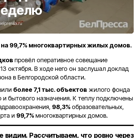
неделю
belpressa.ru
на 99,7% многоквартирных жилых домов.
дков
провёл оперативное совещание
13 октября. В ходе него он заслушал доклад
зона в Белгородской области.
овили
более 7,1 тыс. объектов
жилого фонда
о и бытового назначения. К теплу подключены
здравоохранения,
98,3%
образовательных,
рта и
99,7%
многоквартирных домов.
е видим. Рассчитываем, что ровно через