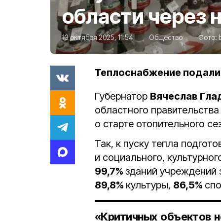
области через 
13 октября 2025, 11:54
Общество
Фото:
Теплоснабжение подали 
Губернатор
Вячеслав Гла
областного правительства 
о старте отопительного се
Так, к пуску тепла подгот
и социального, культурног
99,7%
зданий учреждений 
89,8%
культуры,
86,5%
спо
«Критичных объектов н