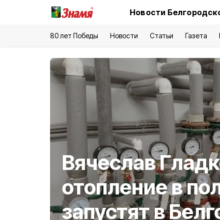
Новости Белгородско
80 лет Победы
Новости
Статьи
Газета
Вячеслав Гладк
отопление в по
запустят в Бел