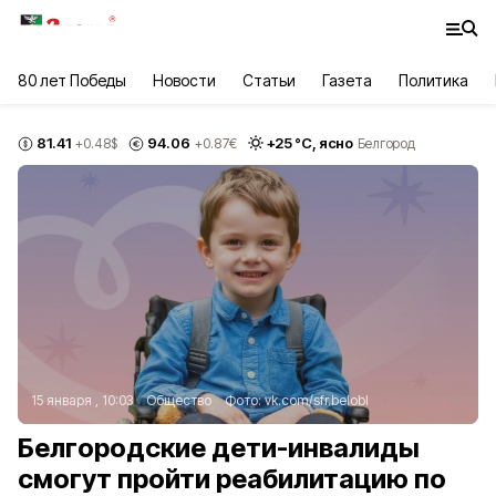
80 лет Победы
Новости
Статьи
Газета
Политика
81.41
94.06
+
25
°С,
ясно
+0.48
$
+0.87
€
Белгород
15 января , 10:03
Общество
Фото:
vk.com/sfr.belobl
Белгородские дети-инвалиды
смогут пройти реабилитацию по