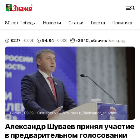
80 лет Победы
Новости
Статьи
Газета
Политика
82.17
94.84
+
26
°С,
облачно
+0.00
$
+0.00
€
Белгород
3 июня , 09:39
Общество
Фото:
max.ru/aleksandr_shuvaev
Александр Шуваев принял участие
в предварительном голосовании