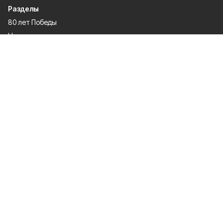
Разделы
80 лет Победы
Новости
Статьи
Газета
Политика
Правосудие
Экономика
Происшествия
Культура
Спорт
Общество
Официальные документы
О проекте
Об издании
Правила использования