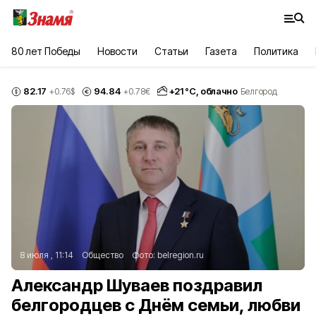
80 лет Победы
Новости
Статьи
Газета
Политика
82.17
94.84
+
21
°С,
облачно
+0.76
$
+0.78
€
Белгород
8 июля , 11:14
Общество
Фото:
belregion.ru
Александр Шуваев поздравил
белгородцев с Днём семьи, любви