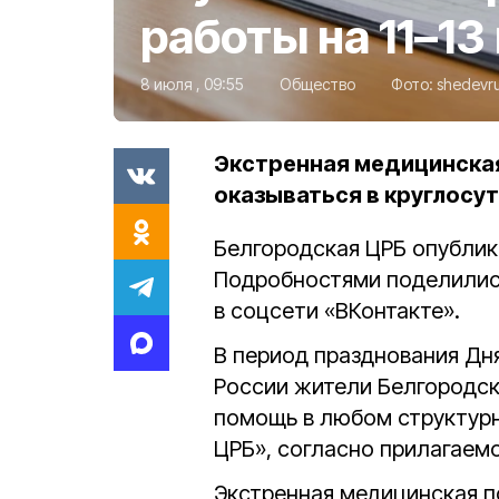
работы на 11–13
8 июля , 09:55
Общество
Фото:
shedevr
Экстренная медицинска
оказываться в круглосу
Белгородская ЦРБ опублико
Подробностями поделилис
в соцсети «ВКонтакте».
В период празднования Дн
России жители Белгородск
помощь в любом структур
ЦРБ», согласно прилагаемо
Экстренная медицинская п