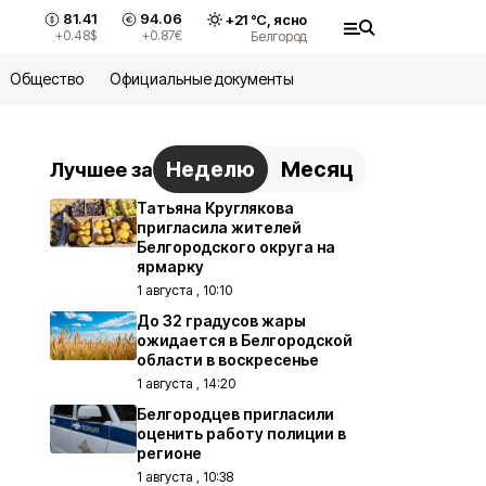
81.41
94.06
+
21
°С,
ясно
+0.48
$
+0.87
€
Белгород
Общество
Официальные документы
Неделю
Месяц
Лучшее за
Татьяна Круглякова
пригласила жителей
Белгородского округа на
ярмарку
1 августа , 10:10
До 32 градусов жары
ожидается в Белгородской
области в воскресенье
1 августа , 14:20
Белгородцев пригласили
оценить работу полиции в
регионе
1 августа , 10:38