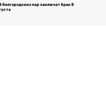
8 белгородских пар заключат брак 8
густа