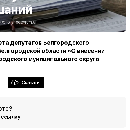
шаний
Фото:
shedevrum.ai
ета депутатов Белгородского
Белгородской области «О внесении
ородского муниципального округа
Скачать
сте?
ссылку