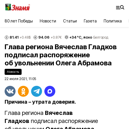
80 лет Победы
Новости
Статьи
Газета
Политика
81.41
94.06
+
34
°С,
ясно
+0.48
$
+0.87
€
Белгород
Глава региона Вячеслав Гладков
подписал распоряжение
об увольнении Олега Абрамова
Новость
22 июля 2021, 11:05
Причина – утрата доверия.
Глава региона
Вячеслав
Гладков
подписал распоряжение