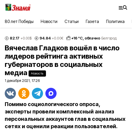
80 лет Победы
Новости
Статьи
Газета
Политика
82.17
94.84
+
16
°С,
облачно
+0.00
$
+0.00
€
Белгород
Вячеслав Гладков вошёл в число
лидеров рейтинга активных
губернаторов в социальных
медиа
Новость
1 декабря 2021, 17:26
Помимо социологического опроса,
эксперты провели комплексный анализ
персональных аккаунтов глав в социальных
сетях и оценили реакции пользователей.