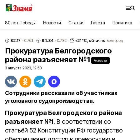
80 лет Победы
Новости
Статьи
Газета
Политика
82.17
94.84
+
21
°С,
облачно
+0.76
$
+0.78
€
Белгород
Прокуратура Белгородского
района разъясняет №1
Новость
3 августа 2023, 12:58
Сотрудники рассказали об участниках
уголовного судопроизводства.
Прокуратура Белгородского района
разъясняет №1
. В соответствии со
статьёй 52 Конституции РФ государство
обеспечивает доступ к правосудию и