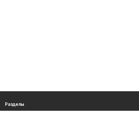
Разделы
80 лет Победы
Новости
Статьи
Газета