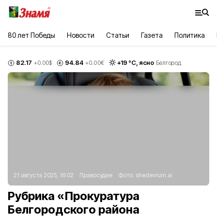
80 лет Победы
Новости
Статьи
Газета
Политика
82.17
94.84
+
19
°С,
ясно
+0.00
$
+0.00
€
Белгород
21 августа 2025, 16:02
Правосудие
Фото:
shedevrum.ai
Рубрика «Прокуратура
Белгородского района