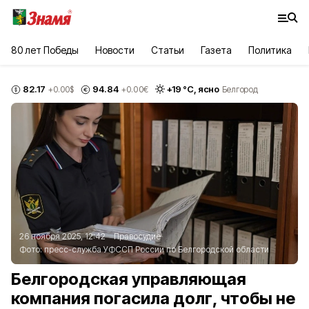
80 лет Победы
Новости
Статьи
Газета
Политика
82.17
94.84
+
19
°С,
ясно
+0.00
$
+0.00
€
Белгород
26 ноября 2025, 12:42
Правосудие
Фото:
пресс-служба УФССП России по Белгородской области
Белгородская управляющая
компания погасила долг, чтобы не