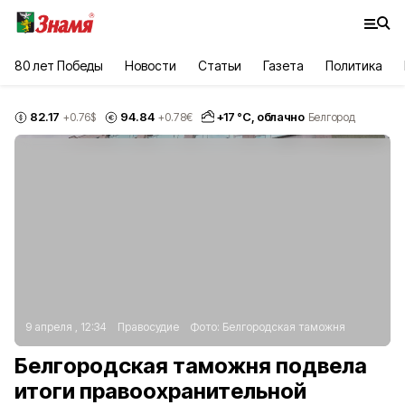
80 лет Победы
Новости
Статьи
Газета
Политика
82.17
94.84
+
17
°С,
облачно
+0.76
$
+0.78
€
Белгород
9 апреля , 12:34
Правосудие
Фото:
Белгородская таможня
Белгородская таможня подвела
итоги правоохранительной