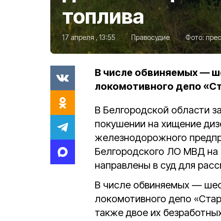
топлива
17 апреля , 13:55
Правосудие
Фото:
прес
В числе обвиняемых — ш
локомотивного депо «С
В Белгородской области з
покушении на хищение диз
железнодорожного предпри
Белгородского ЛО МВД на 
направлены в суд для расс
В числе обвиняемых — шес
локомотивного депо «Стары
также двое их безработных