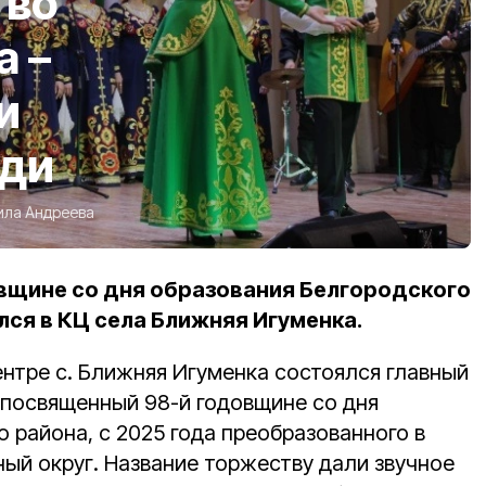
тво
а –
и
юди
ла Андреева
вщине со дня образования Белгородского
лся в КЦ села Ближняя Игуменка.
ентре с. Ближняя Игуменка состоялся главный
 посвященный 98-й годовщине со дня
 района, с 2025 года преобразованного в
ый округ. Название торжеству дали звучное