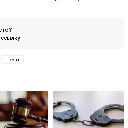
сте?
ссылку
ло мвд