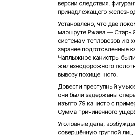
версии следствия, фигура
принадлежащего железнод
Установлено, что две локо
маршруте Ржава — Старый
системам тепловозов и в 
заранее подготовленные к
Чаплыжное канистры были
железнодорожного полотна
вывозу похищенного.
Довести преступный умысе
они были задержаны опера
изъято 79 канистр с прим
Сумма причинённого ущерб
Уголовные дела, возбужден
совершённую группой лиц 