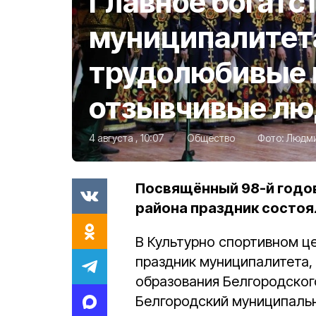
Главное богатс
муниципалитет
трудолюбивые 
отзывчивые л
4 августа , 10:07
Общество
Фото:
Людми
Посвящённый 98-й годо
района праздник состоя
В Культурно спортивном ц
праздник муниципалитета,
образования Белгородского
Белгородский муниципальн