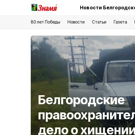
Новости Белгородско
80 лет Победы
Новости
Статьи
Газета
Белгородские
правоохраните
дело о хищении