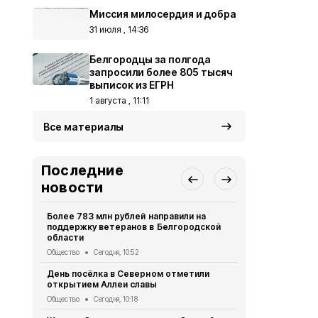
Миссия милосердия и добра
31 июля , 14:36
Белгородцы за полгода
запросили более 805 тысяч
выписок из ЕГРН
1 августа , 11:11
Все материалы
Последние
новости
Более 783 млн рублей направили на
Белгородца
поддержку ветеранов в Белгородской
защититься
области
Общество
Вч
Общество
Сегодня, 10:52
Сильный вет
День посёлка в Северном отметили
ожидается 
открытием Аллеи славы
пятницу
Общество
Сегодня, 10:18
Общество
Вч