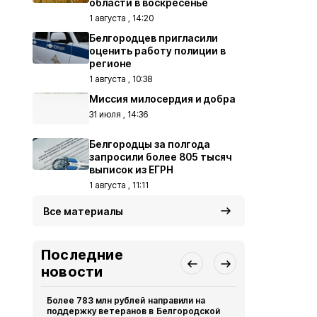
области в воскресенье
1 августа , 14:20
Белгородцев пригласили
оценить работу полиции в
регионе
1 августа , 10:38
Миссия милосердия и добра
31 июля , 14:36
Белгородцы за полгода
запросили более 805 тысяч
выписок из ЕГРН
1 августа , 11:11
Все материалы
Последние
новости
Более 783 млн рублей направили на
Белгородца
поддержку ветеранов в Белгородской
защититься