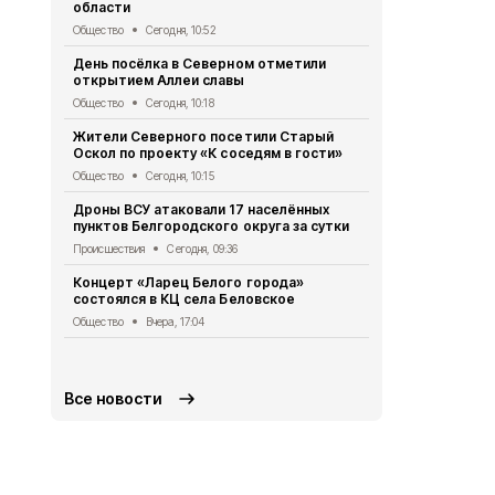
области
Общество
Вч
Общество
Сегодня, 10:52
Сильный вет
День посёлка в Северном отметили
ожидается 
открытием Аллеи славы
пятницу
Общество
Сегодня, 10:18
Общество
Вч
Жители Северного посетили Старый
Шесть Белг
Оскол по проекту «К соседям в гости»
в финал Вс
школьных м
Общество
Сегодня, 10:15
Общество
Вч
Дроны ВСУ атаковали 17 населённых
пунктов Белгородского округа за сутки
«Эхо времё
округа изу
Происшествия
Сегодня, 09:36
Общество
Вч
Концерт «Ларец Белого города»
состоялся в КЦ села Беловское
Белгородск
потрениров
Общество
Вчера, 17:04
полицейски
Общество
Вч
Все новости