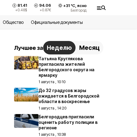
81.41
94.06
+
31
°С,
ясно
+0.48
$
+0.87
€
Белгород
Общество
Официальные документы
Неделю
Месяц
Лучшее за
Татьяна Круглякова
пригласила жителей
Белгородского округа на
ярмарку
1 августа , 10:10
До 32 градусов жары
ожидается в Белгородской
области в воскресенье
1 августа , 14:20
Белгородцев пригласили
оценить работу полиции в
регионе
1 августа , 10:38