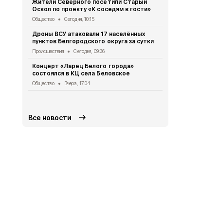
Жители Северного посетили Старый
Шесть Белг
Оскол по проекту «К соседям в гости»
в финал Вс
школьных м
Общество
Сегодня, 10:15
Общество
Вч
Дроны ВСУ атаковали 17 населённых
пунктов Белгородского округа за сутки
«Эхо времё
округа изу
Происшествия
Сегодня, 09:36
Общество
Вч
Концерт «Ларец Белого города»
состоялся в КЦ села Беловское
Белгородск
потрениров
Общество
Вчера, 17:04
полицейски
Общество
Вч
Все новости