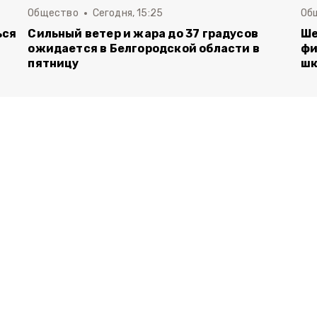
Общество
Сегодня, 15:25
Об
ься
Сильный ветер и жара до 37 градусов
Ше
ожидается в Белгородской области в
фи
пятницу
шк