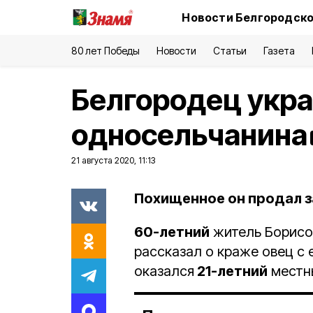
Новости Белгородско
80 лет Победы
Новости
Статьи
Газета
Белгородец укра
односельчанина
21 августа 2020, 11:13
Похищенное он продал за
60-летний
житель Борисов
рассказал о краже овец с
оказался
21-летний
местн