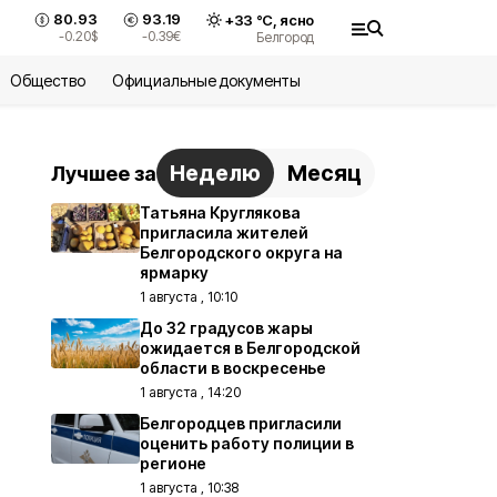
80.93
93.19
+
33
°С,
ясно
-0.20
$
-0.39
€
Белгород
Общество
Официальные документы
Неделю
Месяц
Лучшее за
Татьяна Круглякова
пригласила жителей
Белгородского округа на
ярмарку
1 августа , 10:10
До 32 градусов жары
ожидается в Белгородской
области в воскресенье
1 августа , 14:20
Белгородцев пригласили
оценить работу полиции в
регионе
1 августа , 10:38