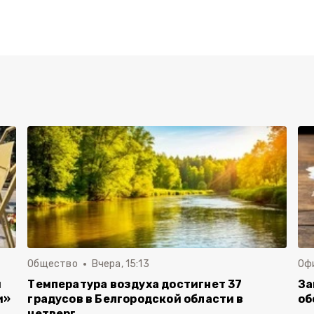
Общество
Вчера, 15:13
Оф
и
Температура воздуха достигнет 37
За
и»
градусов в Белгородской области в
об
четверг