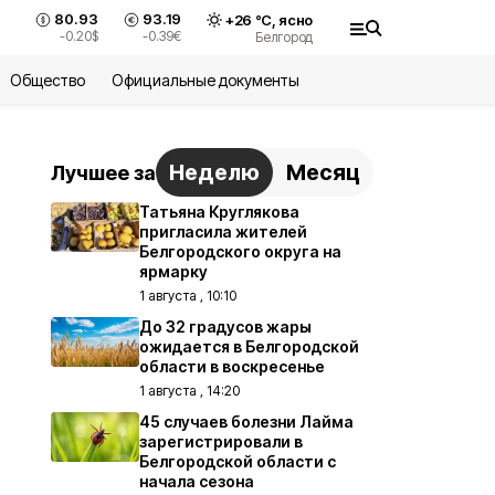
80.93
93.19
+
26
°С,
ясно
-0.20
$
-0.39
€
Белгород
Общество
Официальные документы
Неделю
Месяц
Лучшее за
Татьяна Круглякова
пригласила жителей
Белгородского округа на
ярмарку
1 августа , 10:10
До 32 градусов жары
ожидается в Белгородской
области в воскресенье
1 августа , 14:20
45 случаев болезни Лайма
зарегистрировали в
Белгородской области с
начала сезона