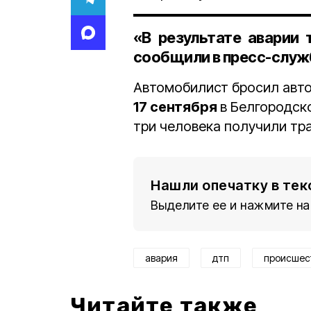
«В результате аварии 
сообщили в пресс-служ
Автомобилист бросил авто
17 сентября
в Белгородск
три человека получили тр
Нашли опечатку в тек
Выделите ее и нажмите на
авария
дтп
происшес
Читайте также