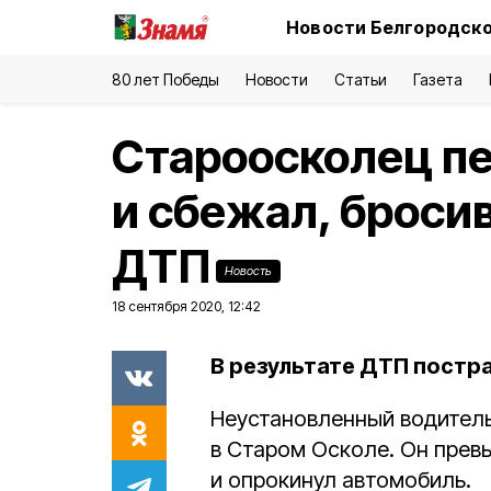
Новости Белгородско
80 лет Победы
Новости
Статьи
Газета
Староосколец п
и сбежал, броси
ДТП
Новость
18 сентября 2020, 12:42
В результате ДТП постр
Неустановленный водитель
в Старом Осколе. Он прев
и опрокинул автомобиль.