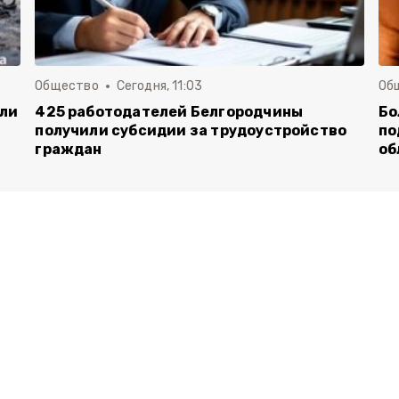
Общество
Сегодня, 11:03
Об
али
425 работодателей Белгородчины
Бо
получили субсидии за трудоустройство
по
граждан
об