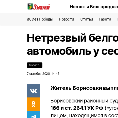
Новости Белгородско
80 лет Победы
Новости
Статьи
Газета
Нетрезвый белго
автомобиль у се
Новость
7 октября 2020, 14:43
Житель Борисовки выпла
Борисовский районный су
166 и ст. 264.1 УК РФ
(«уго
лицом, находящимся в сос