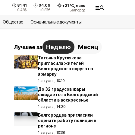
81.41
94.06
+
31
°С,
ясно
+0.48
$
+0.87
€
Белгород
Общество
Официальные документы
Неделю
Месяц
Лучшее за
Татьяна Круглякова
пригласила жителей
Белгородского округа на
ярмарку
1 августа , 10:10
До 32 градусов жары
ожидается в Белгородской
области в воскресенье
1 августа , 14:20
Белгородцев пригласили
оценить работу полиции в
регионе
1 августа , 10:38