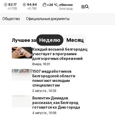
82.17
94.84
+
24
°С,
облачно
+0.76
$
+0.78
€
Белгород
Общество
Официальные документы
Неделю
Месяц
Лучшее за
Каждый восьмой белгородец
участвует в программе
долгосрочных сбережений
Вчера, 16:01
1507 медработников
Белгородской области
помогают молодым
специалистам
2 августа , 14:03
Валентин Демидов
рассказал, как Белгород
готовится ко Дню города
4 августа , 10:06