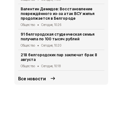
Валентин Демидов: Восстановление
Строители 
повреждённого из-за атак ВСУ жилья
получили з
продолжается в Белгороде
Общество
Се
Общество
Сегодня, 10:26
Каждый вос
91 белгородская студенческая семья
в программ
получила по 100 тысяч рублей
Общество
Вч
Общество
Сегодня, 10:20
Ливни, гроз
218 белгородских пар заключат брак 8
Белгородск
августа
Общество
Вч
Общество
Сегодня, 10:18
Все новости