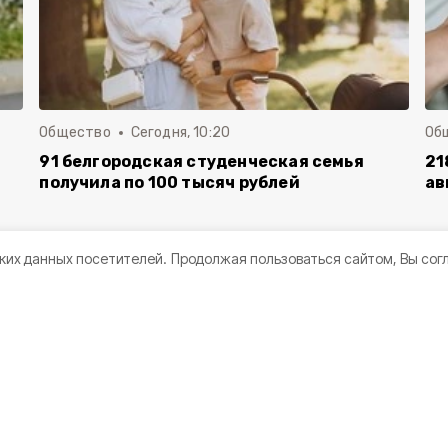
Общество
Сегодня, 10:20
Об
91 белгородская студенческая семья
21
получила по 100 тысяч рублей
ав
ких данных посетителей.
Продолжая пользоваться сайтом, Вы сог
амках национального проекта
зни».
оде расширят и свяжут с новой развязкой.
 в Минтрансе Белгородской области.