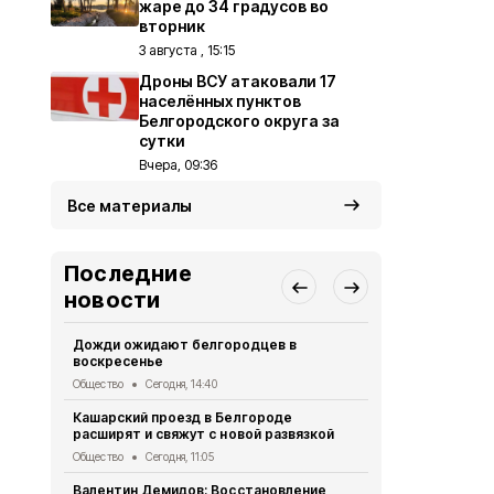
жаре до 34 градусов во
вторник
3 августа , 15:15
Дроны ВСУ атаковали 17
населённых пунктов
Белгородского округа за
сутки
Вчера, 09:36
Все материалы
Последние
новости
Дожди ожидают белгородцев в
Белгородск
воскресенье
новое обор
Общество
Сегодня, 14:40
Общество
Се
Кашарский проезд в Белгороде
ВСУ 138 ра
расширят и свяжут с новой развязкой
область за 
Общество
Сегодня, 11:05
Происшествия
Валентин Демидов: Восстановление
Строители 