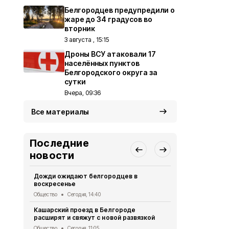
Белгородцев предупредили о
жаре до 34 градусов во
вторник
3 августа , 15:15
Дроны ВСУ атаковали 17
населённых пунктов
Белгородского округа за
сутки
Вчера, 09:36
Все материалы
Последние
новости
Дожди ожидают белгородцев в
Белгородск
воскресенье
новое обор
Общество
Сегодня, 14:40
Общество
Се
Кашарский проезд в Белгороде
ВСУ 138 ра
расширят и свяжут с новой развязкой
область за 
Общество
Сегодня, 11:05
Происшествия