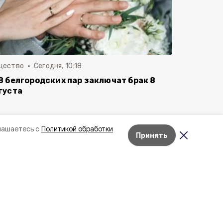
щество
Сегодня, 10:18
8 белгородских пар заключат брак 8
густа
лашаетесь с
Политикой обработки
Принять
Лента новостей
Неделю
Месяц
Лучшее за
Каждый восьмой белгородец
участвует в программе
долгосрочных сбережений
Вчера, 16:01