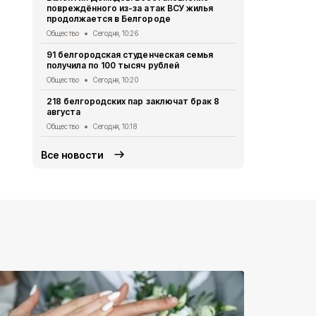
повреждённого из-за атак ВСУ жилья
получили з
продолжается в Белгороде
Общество
Се
Общество
Сегодня, 10:26
Каждый вос
91 белгородская студенческая семья
в программ
получила по 100 тысяч рублей
Общество
Вч
Общество
Сегодня, 10:20
Ливни, гроз
218 белгородских пар заключат брак 8
Белгородск
августа
Общество
Вч
Общество
Сегодня, 10:18
Все новости