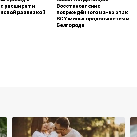
е расширят и
Восстановление
 новой развязкой
повреждённого из-за атак
ВСУ жилья продолжается в
Белгороде