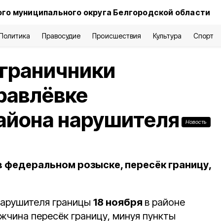
го муниципального округа Белгородской области
Политика
Правосудие
Происшествия
Культура
Спорт
ограничники
равлёвке
айона нарушителя
Новость
 федеральном розыске, пересёк границу,
нарушителя границы
18 ноября
в районе
жчина пересёк границу, минуя пункты