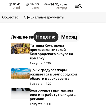
81.41
94.06
+
34
°С,
ясно
+0.48
$
+0.87
€
Белгород
Общество
Официальные документы
Неделю
Месяц
Лучшее за
Татьяна Круглякова
пригласила жителей
Белгородского округа на
ярмарку
1 августа , 10:10
До 32 градусов жары
ожидается в Белгородской
области в воскресенье
1 августа , 14:20
Белгородцев пригласили
оценить работу полиции в
регионе
1 августа , 10:38