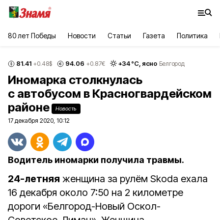
80 лет Победы
Новости
Статьи
Газета
Политика
81.41
94.06
+
34
°С,
ясно
+0.48
$
+0.87
€
Белгород
Иномарка столкнулась
с автобусом в Красногвардейском
районе
Новость
17 декабря 2020, 10:12
Водитель иномарки получила травмы.
24-летняя
женщина за рулём Skoda ехала
16 декабря около 7:50 на 2 километре
дороги «Белгород-Новый Оскол-