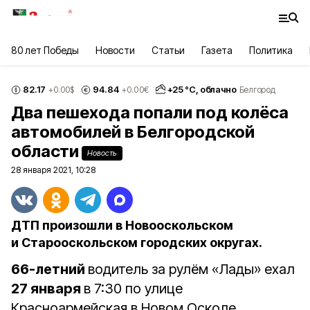
80 лет Победы
Новости
Статьи
Газета
Политика
82.17
94.84
+
25
°С,
облачно
+0.00
$
+0.00
€
Белгород
Два пешехода попали под колёса
автомобилей в Белгородской
области
Новость
28 января 2021, 10:28
ДТП произошли в Новооскольском
и Старооскольском городских округах.
66-летний
водитель за рулём «Лады» ехал
27 января
в 7:30 по улице
Красноармейская в Новом Осколе.