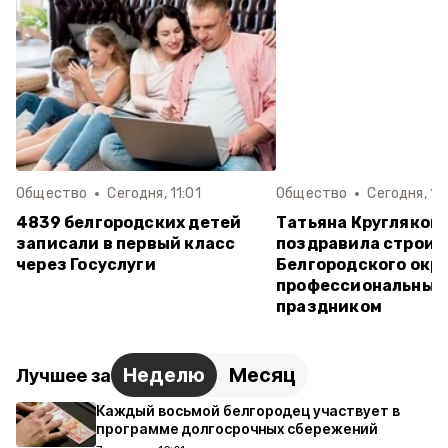
Общество
Сегодня, 11:01
Общество
Сегодня, 10
4839 белгородских детей
Татьяна Кругляков
записали в первый класс
поздравила строит
через Госуслуги
Белгородского окру
профессиональным
праздником
Неделю
Месяц
Лучшее за
Каждый восьмой белгородец участвует в
программе долгосрочных сбережений