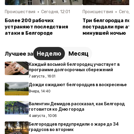
Происшествия
Сегодня, 12:01
Происшествия
Сегодня
Более 200 рабочих
Три белгородца пог
устраняют последствия
пострадали при ат
атаки в Белгороде
минувшей ночью
Неделю
Месяц
Лучшее за
Каждый восьмой белгородец участвует в
программе долгосрочных сбережений
7 августа , 16:01
Дожди ожидают белгородцев в воскресенье
Вчера, 14:40
Валентин Демидов рассказал, как Белгород
готовится ко Дню города
4 августа , 10:06
Белгородцев предупредили о жаре до 34
градусов во вторник