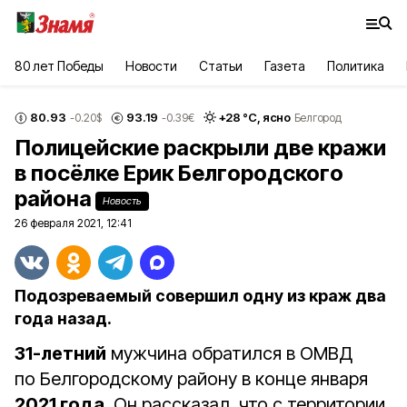
80 лет Победы
Новости
Статьи
Газета
Политика
80.93
93.19
+
28
°С,
ясно
-0.20
$
-0.39
€
Белгород
Полицейские раскрыли две кражи
в посёлке Ерик Белгородского
района
Новость
26 февраля 2021, 12:41
Подозреваемый совершил одну из краж два
года назад.
31-летний
мужчина обратился в ОМВД
по Белгородскому району в конце января
2021 года
. Он рассказал, что с территории