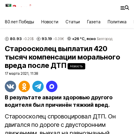
80 лет Победы
Новости
Статьи
Газета
Политика
80.93
93.19
+
26
°С,
ясно
-0.20
$
-0.39
€
Белгород
Староосколец выплатил 420
тысяч компенсации морального
вреда после ДТП
Новость
17 марта 2021, 11:38
В результате аварии здоровью другого
водителя был причинён тяжкий вред.
Староосколец спровоцировал ДТП. Он
двигался по дороге с двусторонним
движением, выехал на равнозначный