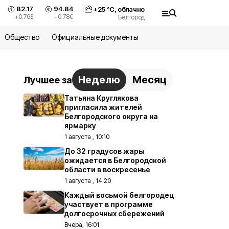
82.17
94.84
+
25
°С,
облачно
+0.76
$
+0.78
€
Белгород
Общество
Официальные документы
Неделю
Месяц
Лучшее за
Татьяна Круглякова
пригласила жителей
Белгородского округа на
ярмарку
1 августа , 10:10
До 32 градусов жары
ожидается в Белгородской
области в воскресенье
1 августа , 14:20
Каждый восьмой белгородец
участвует в программе
долгосрочных сбережений
Вчера, 16:01