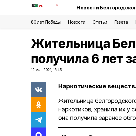
Новости Белгородског
80 лет Победы
Новости
Статьи
Газета
Жительница Бел
получила 6 лет з
12 мая 2021, 13:45
Наркотические вещества
Жительница белгородског
наркотиков, хранила их у 
она получила заранее обг