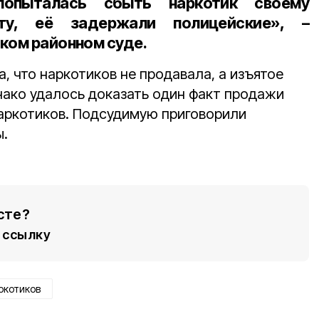
попыталась сбыть наркотик своему
ату, её задержали полицейские», –
ком районном суде.
, что наркотиков не продавала, а изъятое
нако удалось доказать один факт продажи
наркотиков. Подсудимую приговорили
ы.
сте?
ссылку
ркотиков