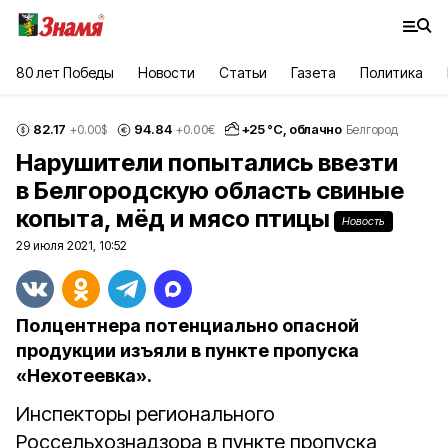
80 лет Победы
Новости
Статьи
Газета
Политика
82.17
94.84
+
25
°С,
облачно
+0.00
$
+0.00
€
Белгород
Нарушители попытались ввезти
в Белгородскую область свиные
копыта, мёд и мясо птицы
Новость
29 июля 2021, 10:52
Полцентнера потенциально опасной
продукции изъяли в пункте пропуска
«Нехотеевка».
Инспекторы регионального
Россельхознадзора в пункте пропуска