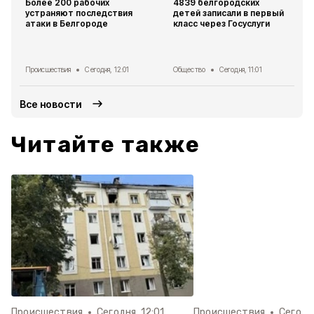
Более 200 рабочих
4839 белгородских
устраняют последствия
детей записали в первый
атаки в Белгороде
класс через Госуслуги
Происшествия
Сегодня, 12:01
Общество
Сегодня, 11:01
Все новости
Читайте также
Происшествия
Сегодня, 12:01
Происшествия
Сегодня