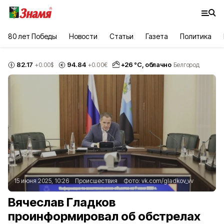
80 лет Победы
Новости
Статьи
Газета
Политика
82.17
94.84
+
26
°С,
облачно
+0.00
$
+0.00
€
Белгород
15 июня 2025, 10:26
Происшествия
Фото:
vk.com/gladkov_vv
Вячеслав Гладков
проинформировал об обстрелах