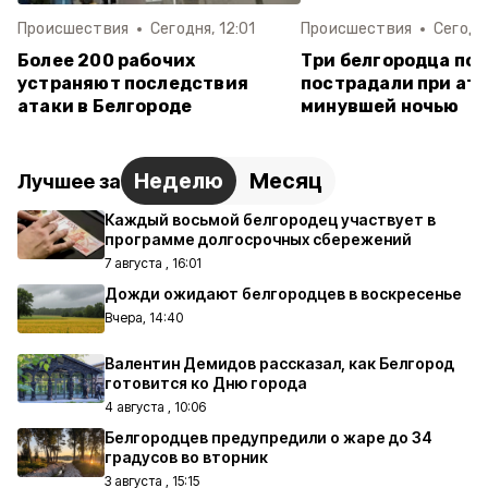
Происшествия
Сегодня, 12:01
Происшествия
Сегодня
Более 200 рабочих
Три белгородца пог
устраняют последствия
пострадали при ат
атаки в Белгороде
минувшей ночью
Неделю
Месяц
Лучшее за
Каждый восьмой белгородец участвует в
программе долгосрочных сбережений
7 августа , 16:01
Дожди ожидают белгородцев в воскресенье
Вчера, 14:40
Валентин Демидов рассказал, как Белгород
готовится ко Дню города
4 августа , 10:06
Белгородцев предупредили о жаре до 34
градусов во вторник
3 августа , 15:15