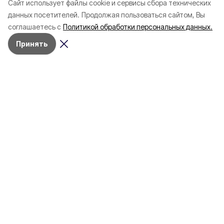
Cайт использует файлы cookie и сервисы сбора технических
Более 200 рабочих
4839 белгородских
данных посетителей.
Продолжая пользоваться сайтом, Вы
устраняют последствия
записали в первый 
соглашаетесь с
Политикой обработки персональных данных.
атаки в Белгороде
через Госуслуги
Принять
Сегодня, 11:01
Общество
Фото:
belregion.ru
4839 белгородских детей
записали в первый класс через
Госуслуги