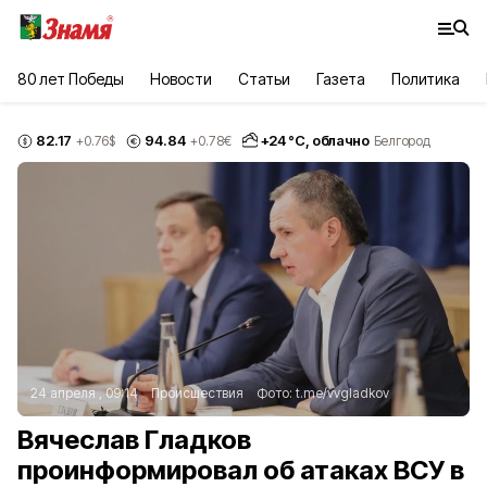
80 лет Победы
Новости
Статьи
Газета
Политика
82.17
94.84
+
24
°С,
облачно
+0.76
$
+0.78
€
Белгород
24 апреля , 09:14
Происшествия
Фото:
t.me/vvgladkov
Вячеслав Гладков
проинформировал об атаках ВСУ в