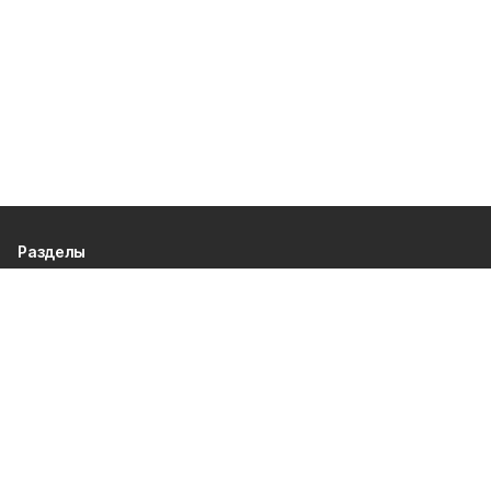
Разделы
80 лет Победы
Новости
Статьи
Газета
Политика
Правосудие
Экономика
Происшествия