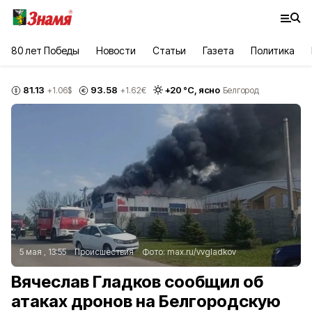
80 лет Победы
Новости
Статьи
Газета
Политика
81.13
93.58
+
20
°С,
ясно
+1.06
$
+1.62
€
Белгород
5 мая , 13:55
Происшествия
Фото:
max.ru/vvgladkov
Вячеслав Гладков сообщил об
атаках дронов на Белгородскую