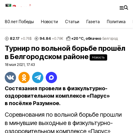
80 лет Победы
Новости
Статьи
Газета
Политика
82.17
94.84
+
20
°С,
облачно
+0.76
$
+0.78
€
Белгород
Турнир по вольной борьбе прошёл
в Белгородском районе
Новость
18 мая 2021, 17:43
Состязания провели в физкультурно-
оздоровительном комплексе «Парус»
в посёлке Разумное.
Соревнования по вольной борьбе прошли
в минувшие выходные в физкультурно-
оздоровительном комплексе «Парус»