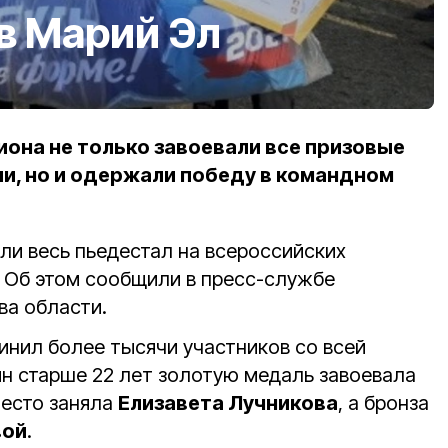
в Марий Эл
она не только завоевали все призовые
ии, но и одержали победу в командном
ли весь пьедестал на всероссийских
. Об этом сообщили в пресс-службе
ва области.
нил более тысячи участников со всей
ин старше 22 лет золотую медаль завоевала
место заняла
Елизавета Лучникова
, а бронза
вой
.