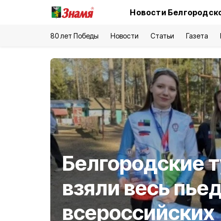
Новости Белгородско
80 лет Победы
Новости
Статьи
Газета
Белгородские 
взяли весь пье
всероссийских