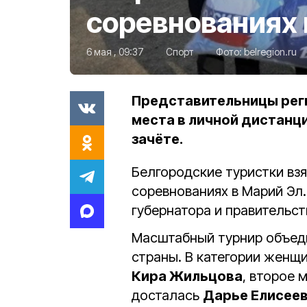
соревнованиях 
6 мая , 09:37
Спорт
Фото:
belregion.ru
Представительницы реги
места в личной дистанц
зачёте.
Белгородские туристки взя
соревнованиях в Марий Эл
губернатора и правительст
Масштабный турнир объеди
страны. В категории женщ
Кира Жильцова
, второе 
досталась
Дарье Елисее