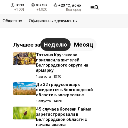
81.13
93.58
+
20
°С,
ясно
+1.06
$
+1.62
€
Белгород
Общество
Официальные документы
Неделю
Месяц
Лучшее за
Татьяна Круглякова
пригласила жителей
Белгородского округа на
ярмарку
1 августа , 10:10
До 32 градусов жары
ожидается в Белгородской
области в воскресенье
1 августа , 14:20
45 случаев болезни Лайма
зарегистрировали в
Белгородской области с
начала сезона