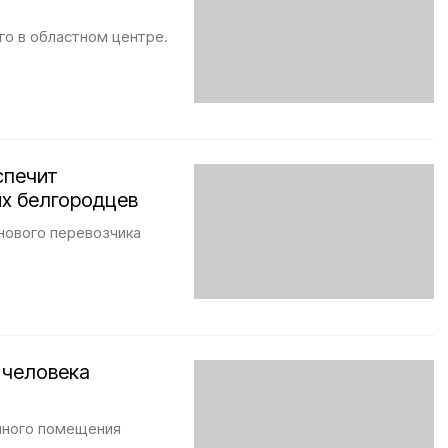
го в областном центре.
спечит
х белгородцев
нового перевозчика
 человека
нного помещения