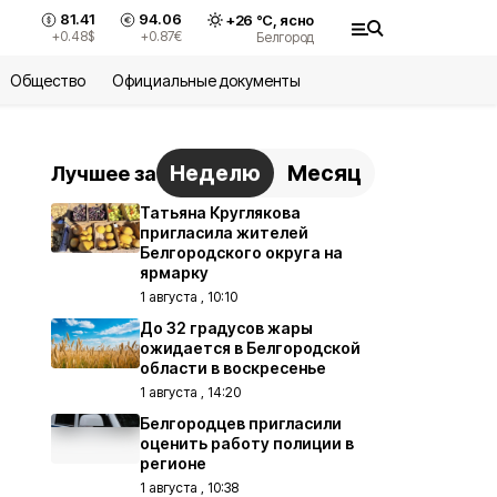
81.41
94.06
+
26
°С,
ясно
+0.48
$
+0.87
€
Белгород
Общество
Официальные документы
Неделю
Месяц
Лучшее за
Татьяна Круглякова
пригласила жителей
Белгородского округа на
ярмарку
1 августа , 10:10
До 32 градусов жары
ожидается в Белгородской
области в воскресенье
1 августа , 14:20
Белгородцев пригласили
оценить работу полиции в
регионе
1 августа , 10:38