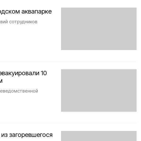
одском аквапарке
вий сотрудников
эвакуировали 10
м
вневедомственной
 из загоревшегося