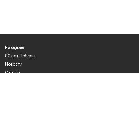
Разделы
80 лет Победы
Новости
Статьи
Газета
Политика
Правосудие
Экономика
Происшествия
Культура
Спорт