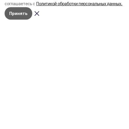
соглашаетесь с
Политикой обработки персональных данных.
Принять
Разделы
80 лет Победы
Новости
Статьи
Газета
Политика
Правосудие
Экономика
Происшествия
Культура
Спорт