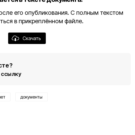
осле его опубликования. С полным текстом
ься в прикреплённом файле.
Скачать
сте?
ссылку
вет
документы