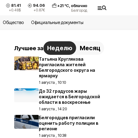
81.41
94.06
+
21
°С,
облачно
+0.48
$
+0.87
€
Белгород
Общество
Официальные документы
Неделю
Месяц
Лучшее за
Татьяна Круглякова
пригласила жителей
Белгородского округа на
ярмарку
1 августа , 10:10
До 32 градусов жары
ожидается в Белгородской
области в воскресенье
1 августа , 14:20
Белгородцев пригласили
оценить работу полиции в
регионе
1 августа , 10:38