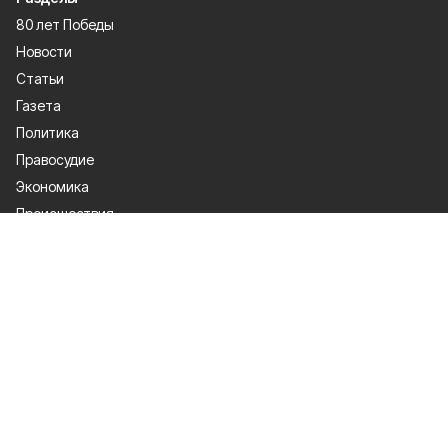
80 лет Победы
Новости
Статьи
Газета
Политика
Правосудие
Экономика
Происшествия
Культура
Спорт
Общество
Официальные документы
О проекте
Об издании
Правила использования