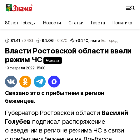
80 лет Победы
Новости
Статьи
Газета
Политика
81.41
94.06
+
34
°С,
ясно
+0.48
$
+0.87
€
Белгород
Власти Ростовской области ввели
режим ЧС
Новость
19 февраля 2022, 15:00
Связано это с прибытием в регион
беженцев.
Губернатор Ростовской области
Василий
Голубев
подписал распоряжение
о введении в регионе режима ЧС в связи
с прибытием беженцев из Донбасса.