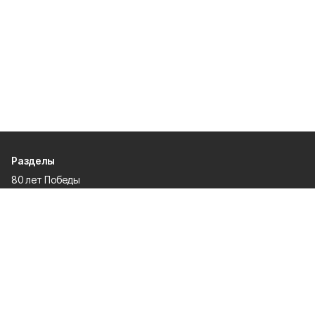
Разделы
80 лет Победы
Новости
Статьи
Газета
Политика
Правосудие
Экономика
Происшествия