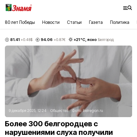
80 лет Победы
Новости
Статьи
Газета
Политика
81.41
94.06
+
21
°С,
ясно
+0.48
$
+0.87
€
Белгород
9 декабря 2025, 12:24
Общество
Фото:
belregion.ru
Более 300 белгородцев с
нарушениями слуха получили