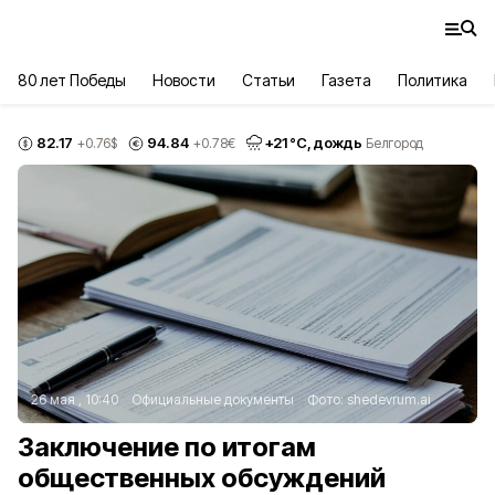
80 лет Победы
Новости
Статьи
Газета
Политика
82.17
94.84
+
21
°С,
дождь
+0.76
$
+0.78
€
Белгород
26 мая , 10:40
Официальные документы
Фото:
shedevrum.ai
Заключение по итогам
общественных обсуждений