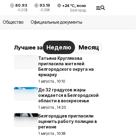
80.93
93.19
+
24
°С,
ясно
-0.20
$
-0.39
€
Белгород
Общество
Официальные документы
Неделю
Месяц
Лучшее за
Татьяна Круглякова
пригласила жителей
Белгородского округа на
ярмарку
1 августа , 10:10
До 32 градусов жары
ожидается в Белгородской
области в воскресенье
1 августа , 14:20
Белгородцев пригласили
оценить работу полиции в
регионе
1 августа , 10:38