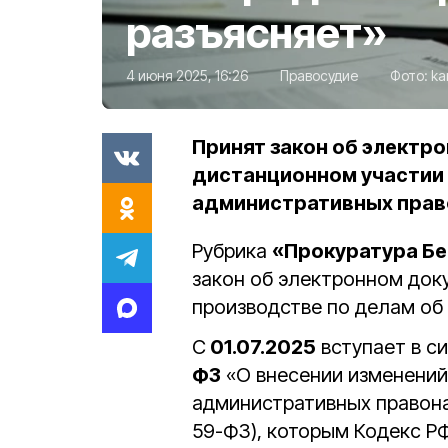
разъясняет»
4 июня 2025, 16:26
Правосудие
Фото:
ka
Принят закон об электр
дистанционном участии 
административных прав
Рубрика
«Прокуратура Бе
закон об электронном док
производстве по делам об
С
01.07.2025
вступает в с
ФЗ
«О внесении изменений
административных правон
59-ФЗ), которым Кодекс Р