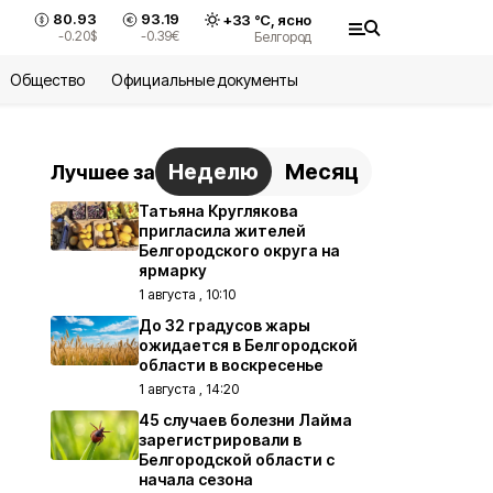
80.93
93.19
+
33
°С,
ясно
-0.20
$
-0.39
€
Белгород
Общество
Официальные документы
Неделю
Месяц
Лучшее за
Татьяна Круглякова
пригласила жителей
Белгородского округа на
ярмарку
1 августа , 10:10
До 32 градусов жары
ожидается в Белгородской
области в воскресенье
1 августа , 14:20
45 случаев болезни Лайма
зарегистрировали в
Белгородской области с
начала сезона