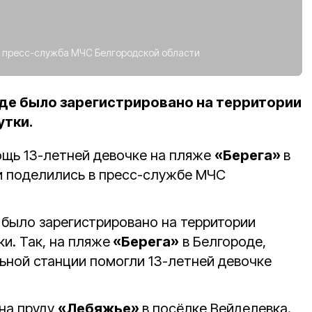
:
пресс-служба МЧС Белгородской области
де было зарегистрировано на территории
утки.
щь 13-летней девочке на пляже
«Берега»
в
и поделились в пресс-службе МЧС
 было зарегистрировано на территории
и. Так, на пляже
«Берега»
в Белгороде,
ьной станции помогли 13-летней девочке
на пруду
«Лебяжье»
в посёлке Вейделевка.