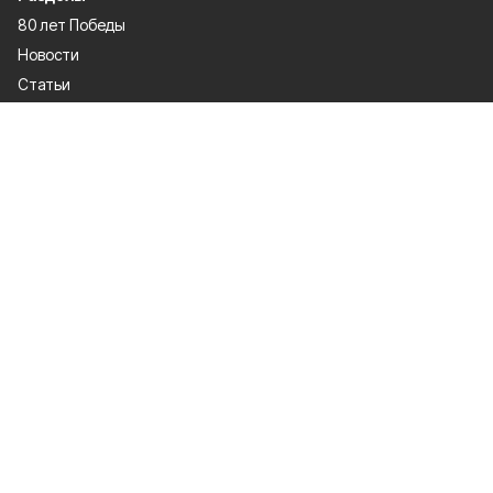
80 лет Победы
Новости
Статьи
Газета
Политика
Правосудие
Экономика
Происшествия
Культура
Спорт
Общество
Официальные документы
О проекте
Об издании
Правила использования