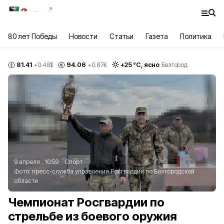
80 лет Победы
Новости
Статьи
Газета
Политика
81.41
94.06
+
25
°С,
ясно
+0.48
$
+0.87
€
Белгород
9 апреля , 10:59
Спорт
Фото:
пресс-служба управления Росгвардии по Белгородской
области
Чемпионат Росгвардии по
стрельбе из боевого оружия