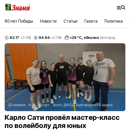
80 лет Победы
Новости
Статьи
Газета
Политика
82.17
94.84
+
28
°С,
облачно
+0.76
$
+0.78
€
Белгород
20 апреля , 10:31
Спорт
Фото:
ДЮСШ Белгородского округа
Карло Сати провёл мастер-класс
по волейболу для юных