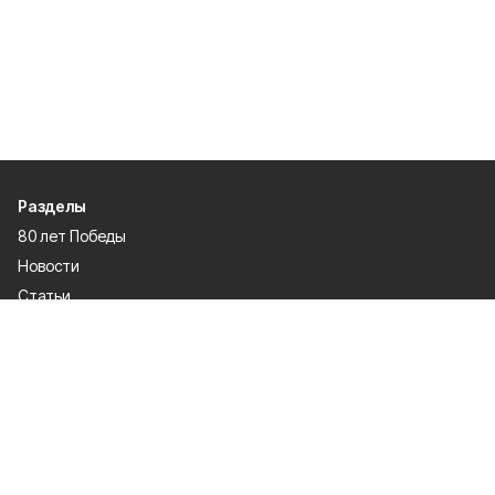
Разделы
80 лет Победы
Новости
Статьи
Газета
Политика
Правосудие
Экономика
Происшествия
Культура